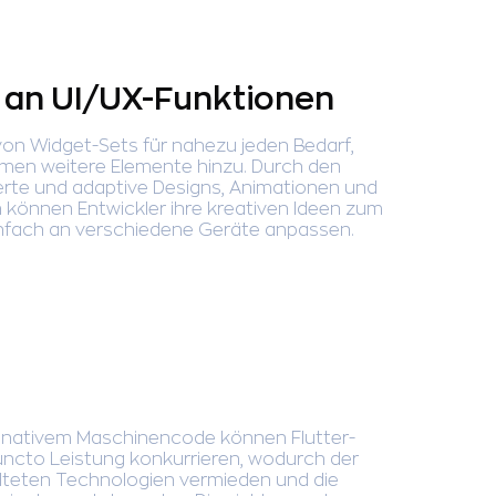
 an UI/UX-Funktionen
l von Widget-Sets für nahezu jeden Bedarf,
en weitere Elemente hinzu. Durch den
erte und adaptive Designs, Animationen und
 können Entwickler ihre kreativen Ideen zum
nfach an verschiedene Geräte anpassen.
 nativem Maschinencode können Flutter-
uncto Leistung konkurrieren, wodurch der
teten Technologien vermieden und die