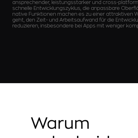
ansprechender, leistungsstarker und cross-platfo
schnelle Entwicklungszyklus, die anpassbare Oberflä
native Funktionen machen es zu einer attraktiven 
geht, den Zeit- und Arbeitsaufwand für die Entwickl
reduzieren, insbesondere bei Apps mit weniger ko
Warum