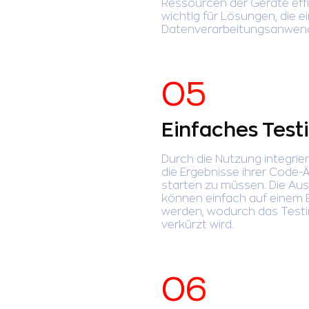
Ressourcen der Geräte effi
wichtig für Lösungen, die e
Datenverarbeitungsanwen
Einfaches Test
Durch die Nutzung integrie
die Ergebnisse ihrer Code
starten zu müssen. Die Au
können einfach auf einem 
werden, wodurch das Testin
verkürzt wird.