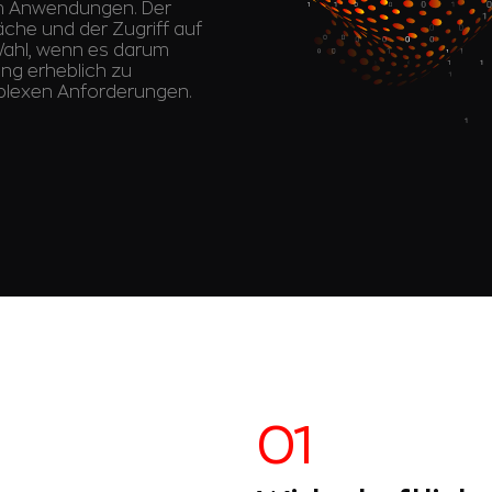
rm Anwendungen. Der
che und der Zugriff auf
Wahl, wenn es darum
ung erheblich zu
mplexen Anforderungen.