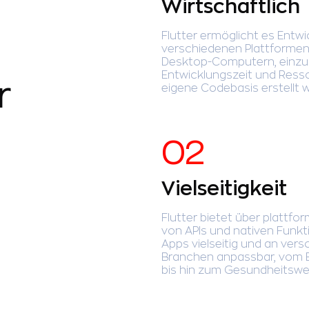
Wirtschaftlich
Flutter ermöglicht es Entwi
verschiedenen Plattformen,
Desktop-Computern, einzu
Entwicklungszeit und Ressou
r
eigene Codebasis erstellt
Vielseitigkeit
Flutter bietet über plattfor
von APIs und nativen Funkti
Apps vielseitig und an ver
Branchen anpassbar, vom E
bis hin zum Gesundheitswe