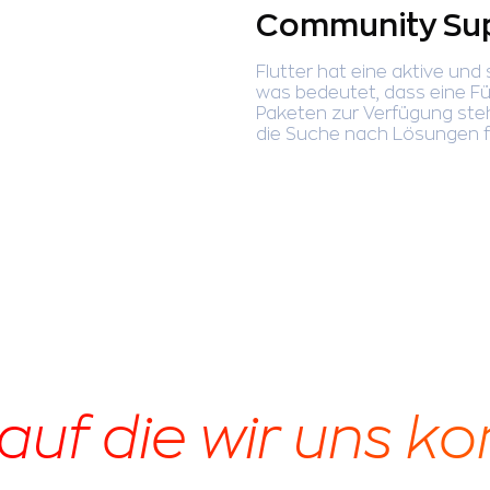
Community Su
Flutter hat eine aktive un
was bedeutet, dass eine Fü
Paketen zur Verfügung ste
die Suche nach Lösungen f
auf die wir uns k