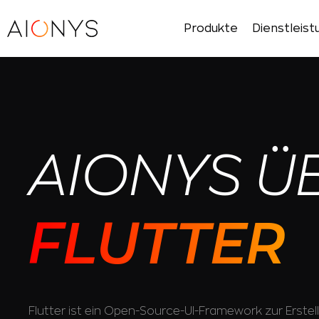
Produkte
Dienstleis
AIONYS Ü
FLUTTER
Flutter ist ein Open-Source-UI-Framework zur Erstell