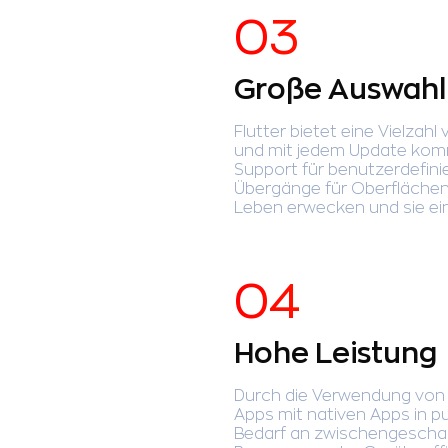
Große Auswahl
Flutter bietet eine Vielzah
und mit jedem Update komm
Support für benutzerdefini
Übergänge für Oberflächen
Leben erwecken und sie ei
Hohe Leistung
Durch die Verwendung von
Apps mit nativen Apps in p
Bedarf an zwischengeschal