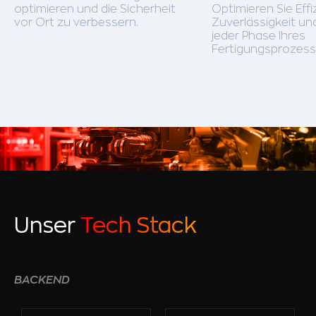
optimieren und die Sicherheit
Optimieren Sie Effi
vor Ort zu verbessern.
Zuverlässigkeit und
jeder Phase Ihres
Fertigungsprozess
Unser
Tech Stack
BACKEND