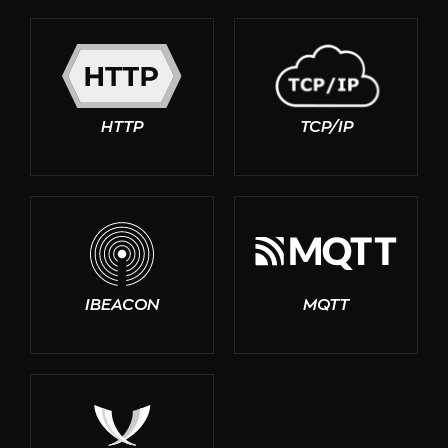
HTTP
TCP/IP
IBEACON
MQTT