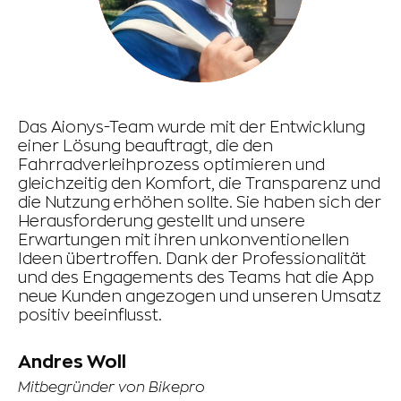
Das Aionys-Team wurde mit der Entwicklung
Da
einer Lösung beauftragt, die den
un
Fahrradverleihprozess optimieren und
Tr
gleichzeitig den Komfort, die Transparenz und
fü
die Nutzung erhöhen sollte. Sie haben sich der
Re
Herausforderung gestellt und unsere
un
Erwartungen mit ihren unkonventionellen
sc
Ideen übertroffen. Dank der Professionalität
Be
und des Engagements des Teams hat die App
Ze
neue Kunden angezogen und unseren Umsatz
sc
positiv beeinflusst.
le
ei
Re
Andres Woll
Mitbegründer von Bikepro
O