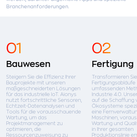
Branchenanforderungen.
Bauwesen
Fertigung
Steigern Sie die Effizienz Ihrer
Transformieren Sie
Bauprojekte mit unseren
Fertigungsabläufe 
maßgeschneiderten Lösungen
umfassenden Met
für das industrielle IoT. Aionys
Industrie 4.0. Unse
nutzt fortschrittliche Sensoren,
auf die Schaffung 
Echtzeit-Datenanalysen und
Ökosysteme spezial
Tools für die vorausschauende
eine Fernverwaltu
Wartung, um das
Maschinen, vorau
Projektmanagement zu
Wartung und Quali
optimieren, die
in Ihrer gesamten
Ressourcenzuweisung zu
Produktionslinie e