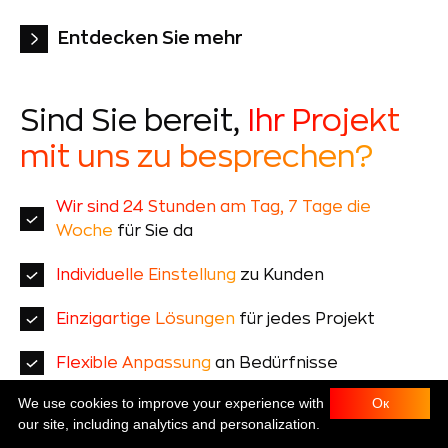
CE
Entdecken Sie mehr
Sind Sie bereit,
Ihr Projekt
mit uns zu besprechen?
Wir sind 24 Stunden am Tag, 7 Tage die
Woche
für Sie da
Individuelle Einstellung
zu Kunden
Einzigartige Lösungen
für jedes Projekt
Flexible Anpassung
an Bedürfnisse
We use cookies to improve your experience with
Ок
Support in kritischen
Situationen
our site, including analytics and personalization.