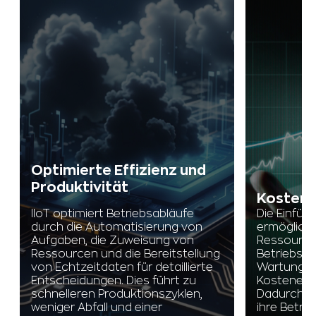
Optimierte Effizienz und
Produktivität
Kostene
IIoT optimiert Betriebsabläufe
Die Einfüh
durch die Automatisierung von
ermöglicht
Aufgaben, die Zuweisung von
Ressource
Ressourcen und die Bereitstellung
Betriebsab
von Echtzeitdaten für detaillierte
Wartung, w
Entscheidungen. Dies führt zu
Kosteneins
schnelleren Produktionszyklen,
Dadurch 
weniger Abfall und einer
ihre Betri