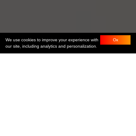
We use cookies to improve your experience with
Ок
our site, including analytics and personalization.
Aionys Team
2 Fullstack-Entwickler
DevOps
Projektmanager
QA-Spezialist