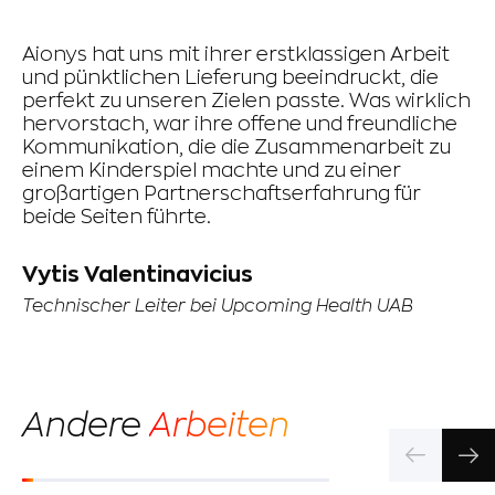
Aionys hat uns mit ihrer erstklassigen Arbeit
Da
und pünktlichen Lieferung beeindruckt, die
T
perfekt zu unseren Zielen passte. Was wirklich
wa
hervorstach, war ihre offene und freundliche
de
Kommunikation, die die Zusammenarbeit zu
st
einem Kinderspiel machte und zu einer
un
großartigen Partnerschaftserfahrung für
Ko
beide Seiten führte.
al
gr
un
Vytis Valentinavicius
zu
Technischer Leiter bei Upcoming Health UAB
mi
z
J
Andere
Arbeiten
CT