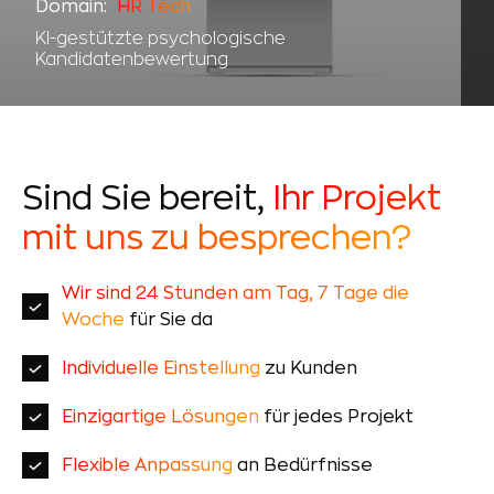
Domain:
HR Tech
KI-gestützte psychologische
Kandidatenbewertung
Sind Sie bereit,
Ihr Projekt
mit uns zu besprechen?
Wir sind 24 Stunden am Tag, 7 Tage die
Woche
für Sie da
Individuelle Einstellung
zu Kunden
Einzigartige Lösungen
für jedes Projekt
Flexible Anpassung
an Bedürfnisse