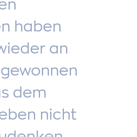
ten
en haben
wieder an
t gewonnen
us dem
Leben nicht
udenken.