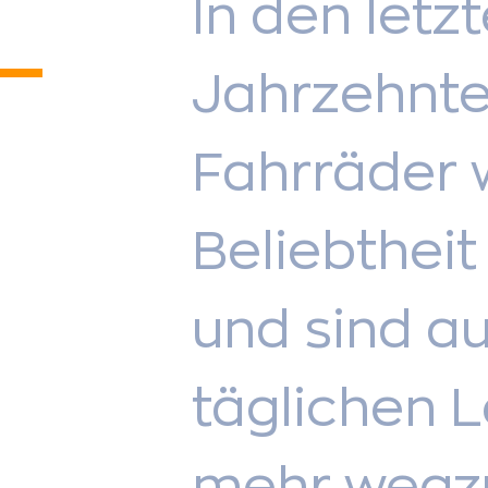
In den letz
Jahrzehnt
Fahrräder 
Beliebthei
und sind a
täglichen 
mehr wegz