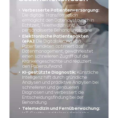
Verbesserte Patientenversorgung:
Die digitale Transformation
ermöglicht den Datenaustausch in
Echtzeit, Telemedizin und
personalisierte Behandlungspläne
Elektronische Patientenakten
(ePA):
Die Digitalisierung von
Patientenakten optimiert das
Datenmanagement, gewährleistet
einen schnelleren Zugriff auf die
Krankengeschichte und reduziert
den Papieraufwand.
KI-gestützte Diagnostik:
Künstliche
Intelligenz hilft durch gründliche
Analysen und prädiktive Analysen bei
schnelleren und genaueren
Diagnosen und verbessert die
Entscheidungsfindung bei der
Behandlung.
Telemedizin und Fernüberwachung:
IoT-Geräte und telemedizinische