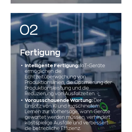
Lösungen ermöglichen Patienten
Fernkonsultationen und eine
kontinuierliche
Gesundheitsüberwachung.
Fertigung
Intelligente Fertigung:
IoT-Geräte
ermöglichen die
Echtzeitüberwachung von
Produktionslinien, die Optimierung der
Produktionsleistung und die
Reduzierung von Ausfallzeiten.
Vorausschauende Wartung:
Der
Einsatz von KI und maschinellem
Lernen zur Vorhersage, wann Geräte
gewartet werden müssen, verhindert
kostspielige Ausfälle und verbessert
die betriebliche Effizienz.