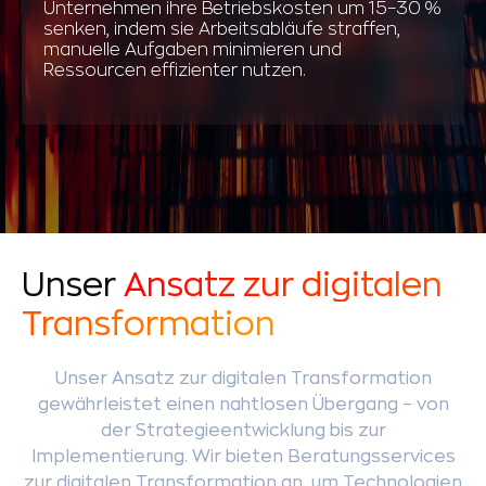
Unternehmen ihre Betriebskosten um 15–30 %
senken, indem sie Arbeitsabläufe straffen,
manuelle Aufgaben minimieren und
Ressourcen effizienter nutzen.
Unser
Ansatz zur digitalen
Transformation
Unser Ansatz zur digitalen Transformation
gewährleistet einen nahtlosen Übergang – von
der Strategieentwicklung bis zur
Implementierung. Wir bieten Beratungsservices
zur digitalen Transformation an, um Technologien