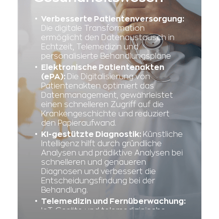
Verbesserte Patientenversorgung:
Die digitale Transformation
ermöglicht den Datenaustausch in
Echtzeit, Telemedizin und
personalisierte Behandlungspläne
Elektronische Patientenakten
(ePA):
Die Digitalisierung von
Patientenakten optimiert das
Datenmanagement, gewährleistet
einen schnelleren Zugriff auf die
Krankengeschichte und reduziert
den Papieraufwand.
KI-gestützte Diagnostik:
Künstliche
Intelligenz hilft durch gründliche
Analysen und prädiktive Analysen bei
schnelleren und genaueren
Diagnosen und verbessert die
Entscheidungsfindung bei der
Behandlung.
Telemedizin und Fernüberwachung:
IoT-Geräte und telemedizinische