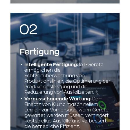
Lösungen ermöglichen Patienten
Fernkonsultationen und eine
kontinuierliche
Gesundheitsüberwachung.
Fertigung
Intelligente Fertigung:
IoT-Geräte
ermöglichen die
Echtzeitüberwachung von
Produktionslinien, die Optimierung der
Produktionsleistung und die
Reduzierung von Ausfallzeiten.
Vorausschauende Wartung:
Der
Einsatz von KI und maschinellem
Lernen zur Vorhersage, wann Geräte
gewartet werden müssen, verhindert
kostspielige Ausfälle und verbessert
die betriebliche Effizienz.