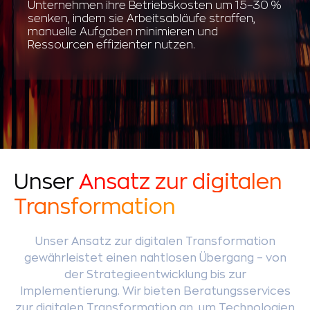
Unternehmen ihre Betriebskosten um 15–30 %
senken, indem sie Arbeitsabläufe straffen,
manuelle Aufgaben minimieren und
Ressourcen effizienter nutzen.
Unser
Ansatz zur digitalen
Transformation
Unser Ansatz zur digitalen Transformation
gewährleistet einen nahtlosen Übergang – von
der Strategieentwicklung bis zur
Implementierung. Wir bieten Beratungsservices
zur digitalen Transformation an, um Technologien