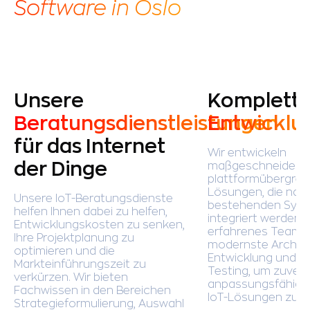
Software in Oslo
Unsere
Komplett
Beratungsdienstleistungen
Entwicklu
für das Internet
Wir entwickeln
der Dinge
maßgeschneiderte
plattformübergreif
Lösungen, die nahtl
Unsere IoT-Beratungsdienste
bestehenden Sys
helfen Ihnen dabei zu helfen,
integriert werden.
Entwicklungskosten zu senken,
erfahrenes Team s
Ihre Projektplanung zu
modernste Archite
optimieren und die
Entwicklung und 
Markteinführungszeit zu
Testing, um zuverl
verkürzen. Wir bieten
anpassungsfähige 
Fachwissen in den Bereichen
IoT-Lösungen zu g
Strategieformulierung, Auswahl