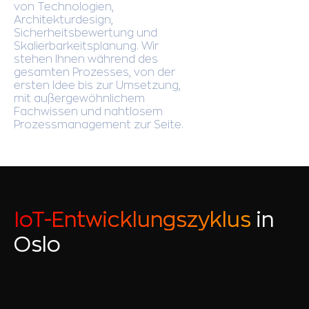
von Technologien,
Architekturdesign,
Sicherheitsbewertung und
Skalierbarkeitsplanung. Wir
stehen Ihnen während des
gesamten Prozesses, von der
ersten Idee bis zur Umsetzung,
mit außergewöhnlichem
Fachwissen und nahtlosem
Prozessmanagement zur Seite.
IoT-Entwicklungszyklus
in
Oslo