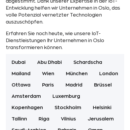
abgestimmt. Dank unserer Expertise in der IoT-
Entwicklung helfen wir Unternehmen in Oslo, das
volle Potenzial vernetzter Technologien
auszuschöpfen.
Erfahren Sie noch heute, wie unsere IoT-
Dienstleistungen Ihr Unternehmen in Oslo
transformieren können.
Dubai
Abu Dhabi
Schardscha
Mailand
Wien
München
London
Ottawa
Paris
Madrid
Brüssel
Amsterdam
Luxemburg
Kopenhagen
Stockholm
Helsinki
Tallinn
Riga
Vilnius
Jerusalem