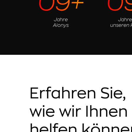
09+
0
Jahre
Jahre
Aionys
unseren
Erfahren Sie,
wie wir Ihnen
helfen könne