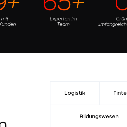
9+
65+
 mit
Experten im
Grün
 Kunden
Team
umfangreich
Logistik
Fint
Bildungswesen
n,