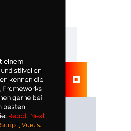
t einem
und stilvollen
en kennen die
ls, Frameworks
hnen gerne bei
m besten
ie:
React, Next,
cript, Vue.js.