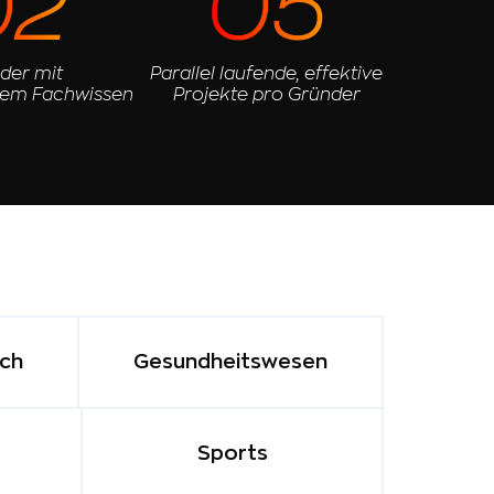
02
05
der mit
Parallel laufende, effektive
em Fachwissen
Projekte pro Gründer
ech
Gesundheitswesen
Sports