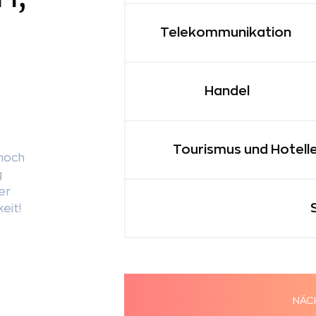
Telekommunikation
Handel
Tourismus und Hotelle
noch
g
er
keit!
NÄC