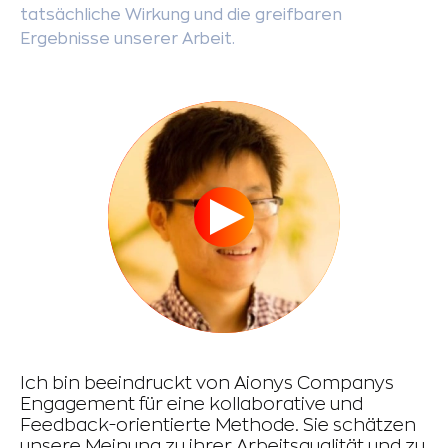
tatsächliche Wirkung und die greifbaren
Ergebnisse unserer Arbeit.
Ich bin beeindruckt von Aionys Companys
Fü
Engagement für eine kollaborative und
zu
Feedback-orientierte Methode. Sie schätzen
re
unsere Meinung zu ihrer Arbeitsqualität und zu
di