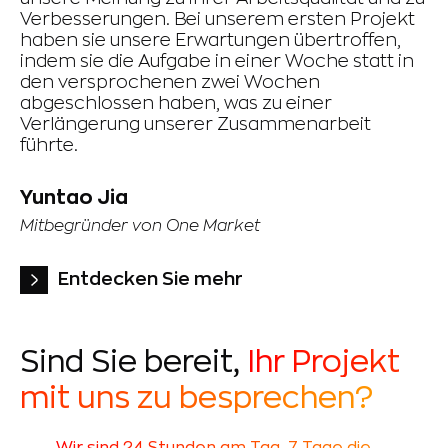
Verbesserungen. Bei unserem ersten Projekt
Di
haben sie unsere Erwartungen übertroffen,
in
indem sie die Aufgabe in einer Woche statt in
ei
den versprochenen zwei Wochen
zu
abgeschlossen haben, was zu einer
un
Verlängerung unserer Zusammenarbeit
te
führte.
Fa
un
Un
Yuntao Jia
Mitbegründer von One Market
K
Mi
Entdecken Sie mehr
Sind Sie bereit,
Ihr Projekt
mit uns zu besprechen?
Wir sind 24 Stunden am Tag, 7 Tage die