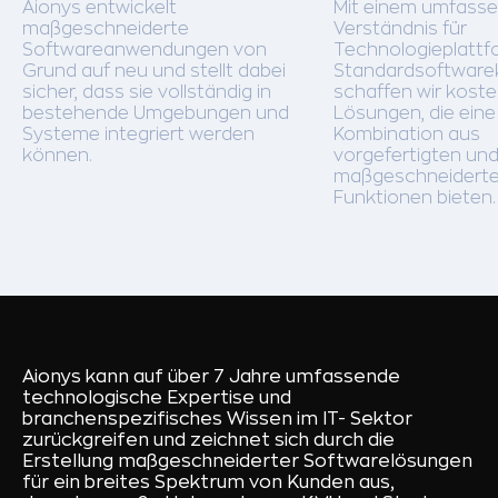
Aionys entwickelt
Mit einem umfass
maßgeschneiderte
Verständnis für
Softwareanwendungen von
Technologieplatt
Grund auf neu und stellt dabei
Standardsoftwar
sicher, dass sie vollständig in
schaffen wir kost
bestehende Umgebungen und
Lösungen, die eine
Systeme integriert werden
Kombination aus
können.
vorgefertigten un
maßgeschneidert
Funktionen bieten.
Aionys kann auf über 7 Jahre umfassende
technologische Expertise und
branchenspezifisches Wissen im IT- Sektor
zurückgreifen und zeichnet sich durch die
Erstellung maßgeschneiderter Softwarelösungen
für ein breites Spektrum von Kunden aus,