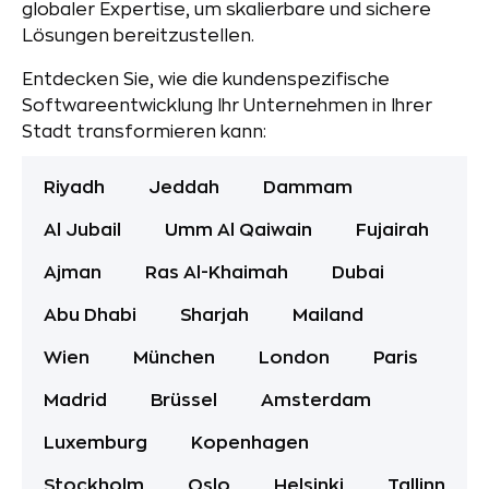
globaler Expertise, um skalierbare und sichere
Lösungen bereitzustellen.
Entdecken Sie, wie die kundenspezifische
Softwareentwicklung Ihr Unternehmen in Ihrer
Stadt transformieren kann:
Riyadh
Jeddah
Dammam
Al Jubail
Umm Al Qaiwain
Fujairah
Ajman
Ras Al-Khaimah
Dubai
Abu Dhabi
Sharjah
Mailand
Wien
München
London
Paris
Madrid
Brüssel
Amsterdam
Luxemburg
Kopenhagen
Stockholm
Oslo
Helsinki
Tallinn