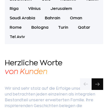
Riga
Vilnius
Jerusalem
Saudi Arabia
Bahrain
Oman
Rome
Bologna
Turin
Qatar
Tel Aviv
Herzliche Worte
von Kunden
Wir sind sehr stolz auf die Erfolge unserer Kunden
und betrachten jeden einzelnen als integralen
Bestandteil unserer erweiterten Familie. Ihre
inspirierenden Geschichten belegen die