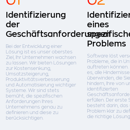
Identifizierung
Identifizi
der
eines
Geschäftsanforderungen
spezifisc
Problems
Bei der Entwicklung einer
Lösung ist es unser oberstes
Software löst ver
Ziel, Ihr Unternehmen wachsen
Probleme, die in 
zu lassen. Wir bieten Lösungen
auftreten können. U
zur Kostensenkung,
es, alle Hindernisse
Umsatzsteigerung,
überwinden, die Si
Produktivitätsverbesserung
hindern, Ihre von u
und Automatisierung wichtiger
identifizierten
Systeme. Wir sind stets
Geschäftsanforde
bemüht, die spezifischen
erfüllen. Der erste 
Anforderungen Ihres
besteht darin, das
Unternehmens genau zu
Problem klar zu def
definieren und diese zu
die richtige Lösung
berücksichtigen.