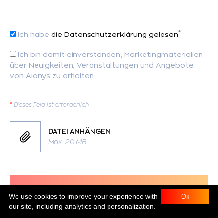
*
Ich habe
die Datenschutzerklärung gelesen
Ich bin damit einverstanden, Marketingmaterialien
über Neuigkeiten, Veranstaltungen und Angebote
von Aionys zu erhalten
*
Dieses Feld ist erforderlich.
DATEI ANHÄNGEN
Max. 20 MB
Nachricht an Alexey
We use cookies to improve your experience with
Ок
our site, including analytics and personalization.