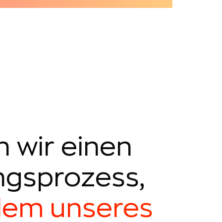
n wir einen
ngsprozess,
blem unseres