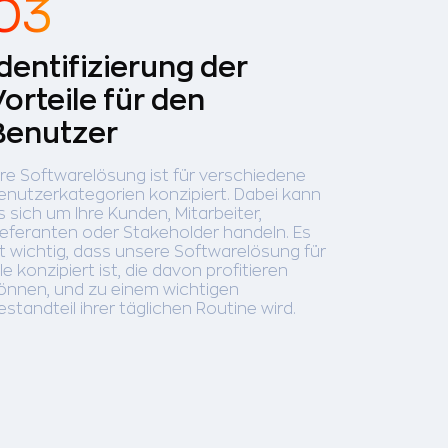
Identifizierung der
Vorteile für den
Benutzer
hre Softwarelösung ist für verschiedene
enutzerkategorien konzipiert. Dabei kann
s sich um Ihre Kunden, Mitarbeiter,
ieferanten oder Stakeholder handeln. Es
st wichtig, dass unsere Softwarelösung für
lle konzipiert ist, die davon profitieren
önnen, und zu einem wichtigen
estandteil ihrer täglichen Routine wird.