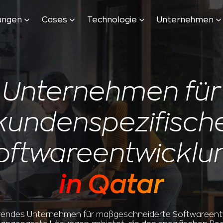
tungen
Cases
Technologie
Unternehmen
Unternehmen für
kundenspezifisch
oftwareentwicklu
in Qatar
ührendes Unternehmen für maßgeschneiderte Softwareentw