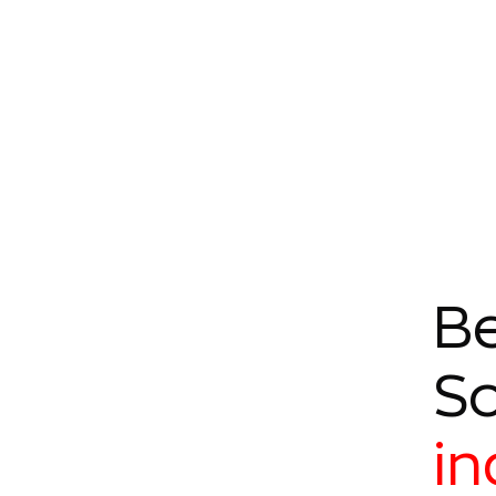
Be
So
in