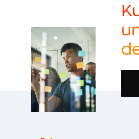
Ku
un
de