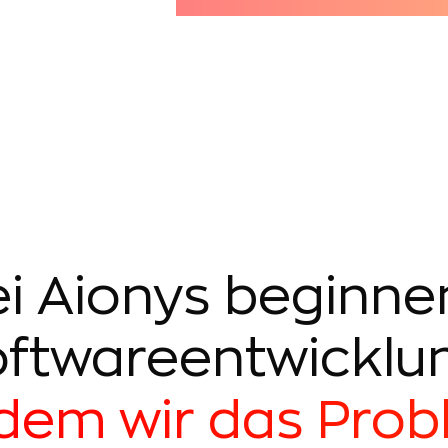
i Aionys beginne
ftwareentwicklu
dem wir das Pro