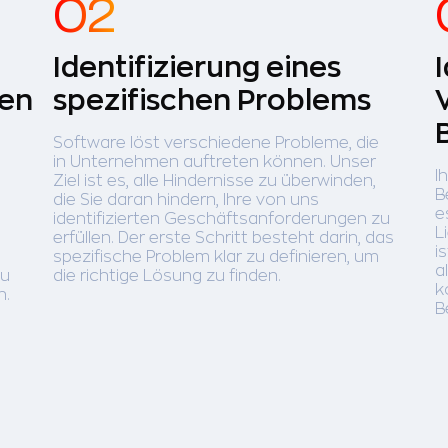
Identifizierung eines
gen
spezifischen Problems
Software löst verschiedene Probleme, die
in Unternehmen auftreten können. Unser
I
Ziel ist es, alle Hindernisse zu überwinden,
B
die Sie daran hindern, Ihre von uns
e
identifizierten Geschäftsanforderungen zu
L
erfüllen. Der erste Schritt besteht darin, das
i
spezifische Problem klar zu definieren, um
a
au
die richtige Lösung zu finden.
k
n.
B