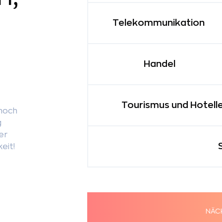
Telekommunikation
Handel
Tourismus und Hotelle
noch
g
er
keit!
NÄC