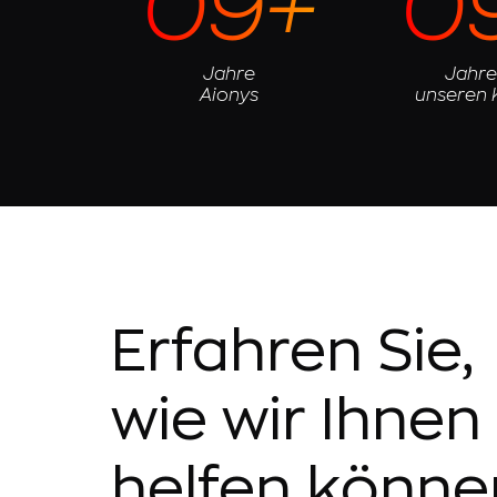
09+
0
Jahre
Jahre
Aionys
unseren
Erfahren Sie,
wie wir Ihnen
helfen könne