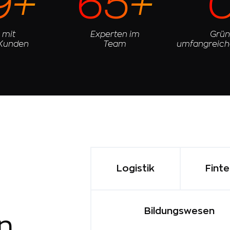
9+
65+
 mit
Experten im
Grün
 Kunden
Team
umfangreich
Logistik
Fint
Bildungswesen
n,