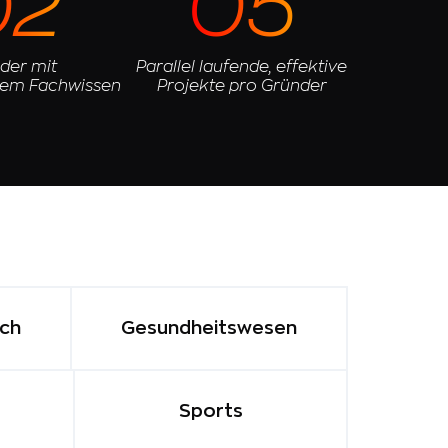
02
05
der mit
Parallel laufende, effektive
em Fachwissen
Projekte pro Gründer
ech
Gesundheitswesen
Sports